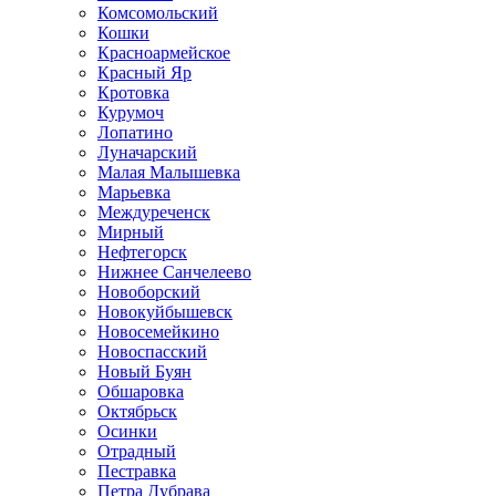
Комсомольский
Кошки
Красноармейское
Красный Яр
Кротовка
Курумоч
Лопатино
Луначарский
Малая Малышевка
Марьевка
Междуреченск
Мирный
Нефтегорск
Нижнее Санчелеево
Новоборский
Новокуйбышевск
Новосемейкино
Новоспасский
Новый Буян
Обшаровка
Октябрьск
Осинки
Отрадный
Пестравка
Петра Дубрава