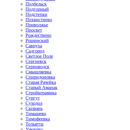
Подбельск
Подгорный
Подстепки
Похвистнево
Приволжье
Просвет
Рождествено
Рощинский
Савруха
Садгород
Светлое Поле
Сергиевск
Серноводск
Смышляевка
Спиридоновка
Старая Рачейка
Старый Аманак
Стройкерамика
Сургут
Суходол
Сызрань
Тимашево
Тимофеевка
Тольятти
Узюково