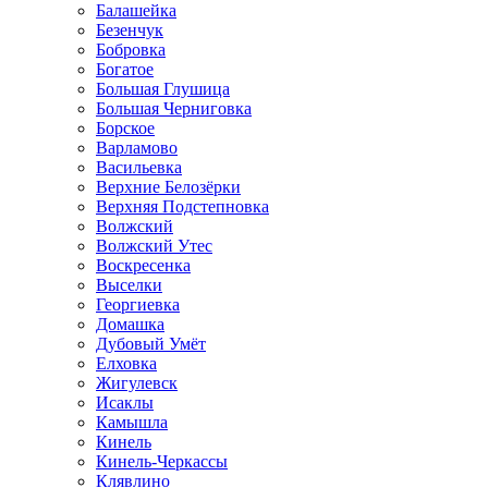
Балашейка
Безенчук
Бобровка
Богатое
Большая Глушица
Большая Черниговка
Борское
Варламово
Васильевка
Верхние Белозёрки
Верхняя Подстепновка
Волжский
Волжский Утес
Воскресенка
Выселки
Георгиевка
Домашка
Дубовый Умёт
Елховка
Жигулевск
Исаклы
Камышла
Кинель
Кинель-Черкассы
Клявлино