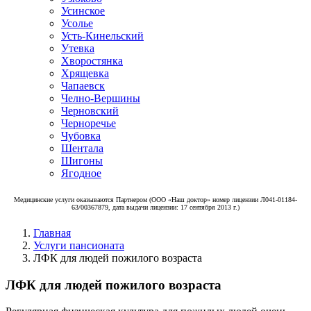
Усинское
Усолье
Усть-Кинельский
Утевка
Хворостянка
Хрящевка
Чапаевск
Челно-Вершины
Черновский
Черноречье
Чубовка
Шентала
Шигоны
Ягодное
Медицинские услуги оказываются Партнером (ООО «Наш доктор» номер лицензии Л041-01184-
63/00367879, дата выдачи лицензии: 17 сентября 2013 г.)
Главная
Услуги пансионата
ЛФК для людей пожилого возраста
ЛФК для людей пожилого возраста