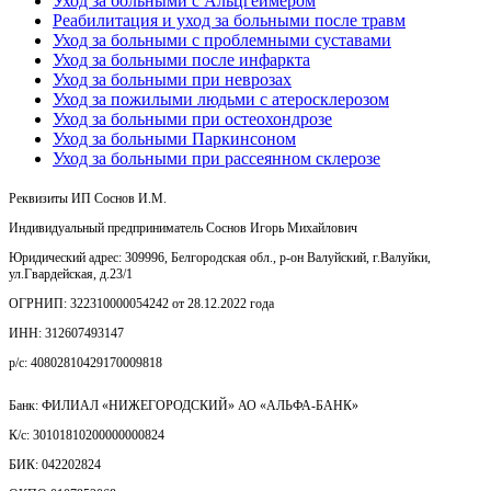
Уход за больными с Альцгеймером
Реабилитация и уход за больными после травм
Уход за больными с проблемными суставами
Уход за больными после инфаркта
Уход за больными при неврозах
Уход за пожилыми людьми с атеросклерозом
Уход за больными при остеохондрозе
Уход за больными Паркинсоном
Уход за больными при рассеянном склерозе
Реквизиты ИП Соснов И.М.
Индивидуальный предприниматель Соснов Игорь Михайлович
Юридический адрес: 309996, Белгородская обл., р-он Валуйский, г.Валуйки,
ул.Гвардейская, д.23/1
ОГРНИП: 322310000054242 от 28.12.2022 года
ИНН: 312607493147
р/с: 40802810429170009818
Банк: ФИЛИАЛ «НИЖЕГОРОДСКИЙ» АО «АЛЬФА-БАНК»
К/с: 30101810200000000824
БИК: 042202824