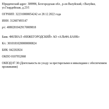
Юридический адрес: 309996, Белгородская обл., р-он Валуйский, г.Валуйки,
ул.Гвардейская, д.23/1
ОГРНИП: 322310000054242 от 28.12.2022 года
ИНН: 312607493147
р/с: 40802810429170009818
Банк: ФИЛИАЛ «НИЖЕГОРОДСКИЙ» АО «АЛЬФА-БАНК»
К/с: 30101810200000000824
БИК: 042202824
ОКПО 0107952068
ОКВЭД 87.30 (Деятельность по уходу за престарелыми и инвалидами с обеспечением
проживания)