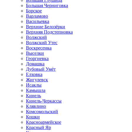
Большая Глушица
Большая Черниговка
Борское
Варламово
Васильевка
Верхние Белозёрки
Верхняя Подстепновка
Волжский
Волжский Утес
Воскресенка
Выселки
Георгиевка
Домашка
Дубовый Умёт
Елховка
Жигулевск
Исаклы
Камышла
Кинель
Кинель-Черкассы
Клявлино
Комсомольский
Кошки
Красноармейское
Красный Яр