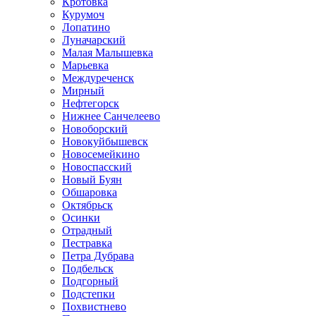
Кротовка
Курумоч
Лопатино
Луначарский
Малая Малышевка
Марьевка
Междуреченск
Мирный
Нефтегорск
Нижнее Санчелеево
Новоборский
Новокуйбышевск
Новосемейкино
Новоспасский
Новый Буян
Обшаровка
Октябрьск
Осинки
Отрадный
Пестравка
Петра Дубрава
Подбельск
Подгорный
Подстепки
Похвистнево