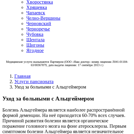
Хворостянка
Хрящевка
Чапаевск
Челно-Вершины
Черновский
Черноречье
Чубовка
Шентала
Шигоны
Ягодное
Медицинские услуги оказываются Партнером (ООО «Наш доктор» номер лицензии Л041-01184-
63/00367879, дата выдачи лицензии: 17 сентября 2013 г.)
Главная
Услуги пансионата
Уход за больными с Альцгеймером
Уход за больными с Альцгеймером
Болезнь Альцгеймера является наиболее распространённой
формой деменции. На неё приходится 60-70% всех случаев.
Причиной развития болезни является органическое
поражение головного мозга на фоне атеросклероза. Первым
симптомом болезни Альцгеймера является незначительное