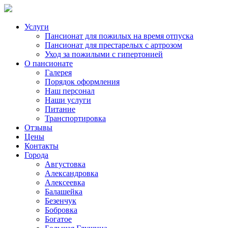
Услуги
Пансионат для пожилых на время отпуска
Пансионат для престарелых с артрозом
Уход за пожилыми с гипертонией
О пансионате
Галерея
Порядок оформления
Наш персонал
Наши услуги
Питание
Транспортировка
Отзывы
Цены
Контакты
Города
Августовка
Александровка
Алексеевка
Балашейка
Безенчук
Бобровка
Богатое