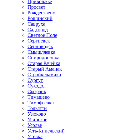
Приволжье
Просвет
Рождествено
Рощинский
Савруха
Садгород
Светлое Поле
Сергиевск
Серноводск
Смышляевка
Спиридоновка
Старая Рачейка
Старый Аманак
Стройкерамика
Сургут
Суходол
Сызрань
Тимашево
Тимофеевка
Тольятти
Узюково
Усинское
Усолье
Усть-Кинельский
Утевка