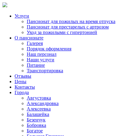
Услуги
Пансионат для пожилых на время отпуска
Пансионат для престарелых с артрозом
Уход за пожилыми с гипертонией
О пансионате
Галерея
Порядок оформления
Наш персонал
Наши услуги
Питание
Транспортировка
Отзывы
Цены
Контакты
Города
Августовка
Александровка
Алексеевка
Балашейка
Безенчук
Бобровка
Богатое