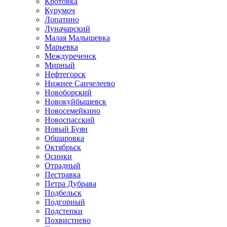
Кротовка
Курумоч
Лопатино
Луначарский
Малая Малышевка
Марьевка
Междуреченск
Мирный
Нефтегорск
Нижнее Санчелеево
Новоборский
Новокуйбышевск
Новосемейкино
Новоспасский
Новый Буян
Обшаровка
Октябрьск
Осинки
Отрадный
Пестравка
Петра Дубрава
Подбельск
Подгорный
Подстепки
Похвистнево