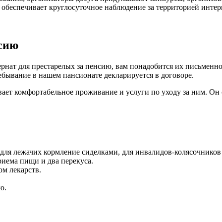
 обеспечивает круглосуточное наблюдение за территорией интер
нсию
рнат для престарелых за пенсию, вам понадобится их письменн
ебывание в нашем пансионате декларируется в договоре.
вает комфортабельное проживание и услуги по уходу за ним. Он
для лежачих кормление сиделками, для инвалидов-колясочнико
иема пищи и два перекуса.
м лекарств.
ю.