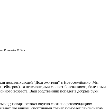
: 17 сентября 2013 г.)
т для пожилых людей "Долгожители" в Новосемейкино. Мы
цгеймером), за пенсионерами с онкозаболеваниями, болезнями
онного возраста. Ваш родственник попадет в добрые руки
омощь; повара готовят вкусно согласно рекомендациям
вывают праздники; спортивный тренер помогает пенсионерам