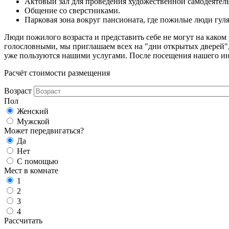
Актовый зал для проведения художественной самодеятел
Общение со сверстниками.
Парковая зона вокруг пансионата, где пожилые люди гул
Люди пожилого возраста и представить себе не могут на каком 
голословными, мы приглашаем всех на "дни открытых дверей",
уже пользуются нашими услугами. После посещения нашего инте
Расчёт стоимости размещения
Возраст
Пол
Женский
Мужской
Может передвигаться?
Да
Нет
С помощью
Мест в комнате
1
2
3
4
Рассчитать