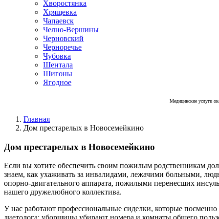
Хворостянка
Хрящевка
Чапаевск
Челно-Вершины
Черновский
Черноречье
Чубовка
Шентала
Шигоны
Ягодное
Медицинские услуги ок
Главная
Дом престарелых в Новосемейкино
Дом престарелых в Новосемейкино
Если вы хотите обеспечить своим пожилым родственникам дол
знаем, как ухаживать за инвалидами, лежачими больными, лю
опорно-двигательного аппарата, пожилыми перенесших инсульт
нашего дружелюбного коллектива.
У нас работают профессиональные сиделки, которые посменно 
диетолога; уборщицы убирают номера и комнаты общего польз