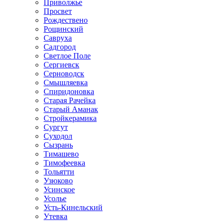
Приволжье
Просвет
Рождествено
Рощинский
Савруха
Садгород
Светлое Поле
Сергиевск
Серноводск
Смышляевка
Спиридоновка
Старая Рачейка
Старый Аманак
Стройкерамика
Сургут
Суходол
Сызрань
Тимашево
Тимофеевка
Тольятти
Узюково
Усинское
Усолье
Усть-Кинельский
Утевка