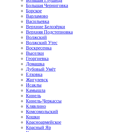
Большая Глушица
Большая Черниговка
Борское
Варламово
Васильевка
Верхние Белозёрки
Верхняя Подстепновка
Волжский
Волжский Утес
Воскресенка
Выселки
Георгиевка
Домашка
Дубовый Умёт
Елховка
Жигулевск
Исаклы
Камышла
Кинель
Кинель-Черкассы
Клявлино
Комсомольский
Кошки
Красноармейское
Красный Яр