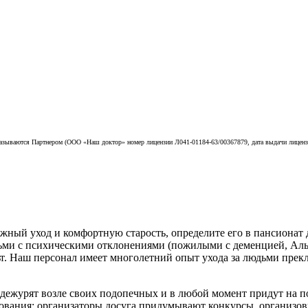
азываются Партнером (ООО «Наш доктор» номер лицензии Л041-01184-63/00367879, дата выдачи лицензии
жный уход и комфортную старость, определите его в пансиона
дьми с психическими отклонениями (пожилыми с деменцией, Аль
. Наш персонал имеет многолетний опыт ухода за людьми прекл
дежурят возле своих подопечных и в любой момент придут на п
ования; организаторы досуга придумывают конкурсы, организо