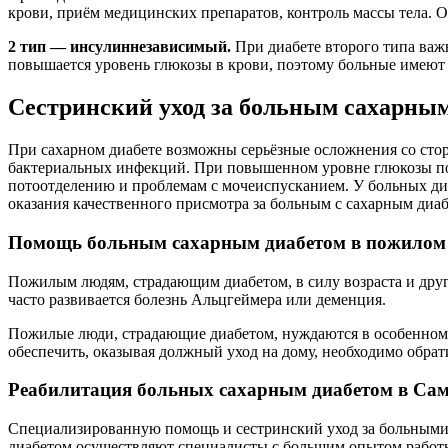
крови, приём медицинских препаратов, контроль массы тела. 
2 тип — инсулиннезависимый.
При диабете второго типа важ
повышается уровень глюкозы в крови, поэтому больные имеют 
Сестринский уход за больным сахарным
При сахарном диабете возможны серьёзные осложнения со сторо
бактериальных инфекций. При повышенном уровне глюкозы пов
потоотделению и проблемам с мочеиспусканием. У больных диа
оказания качественного присмотра за больным с сахарным диаб
Помощь больным сахарным диабетом в пожилом 
Пожилым людям, страдающим диабетом, в силу возраста и други
часто развивается болезнь Альцгеймера или деменция.
Пожилые люди, страдающие диабетом, нуждаются в особенном к
обеспечить, оказывая должный уход на дому, необходимо обра
Реабилитация больных сахарным диабетом в Са
Специализированную помощь и сестринский уход за больными
диабетом осуществляют специалисты с большим опытом работ