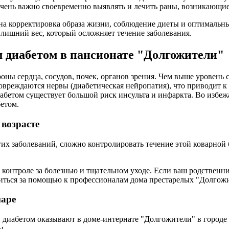
Очень важно своевременно выявлять и лечить раны, возникающие
на корректировка образа жизни, соблюдение диеты и оптимальн
лишний вес, который осложняет течение заболевания.
 диабетом в пансионате "Долгожители"
ны сердца, сосудов, почек, органов зрения. Чем выше уровень с
реждаются нервы (диабетическая нейропатия), что приводит к
бетом существует большой риск инсульта и инфаркта. Во избежа
етом.
возрасте
х заболеваний, сложно контролировать течение этой коварной б
онтроле за болезнью и тщательном уходе. Если ваш родственник
титься за помощью к профессионалам дома престарелых "Долгож
маре
 диабетом оказывают в доме-интернате "Долгожители" в городе
ы.