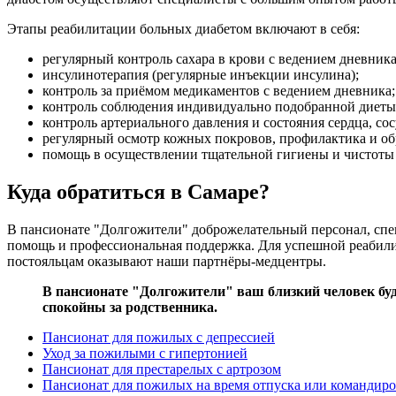
Этапы реабилитации больных диабетом включают в себя:
регулярный контроль сахара в крови с ведением дневника
инсулинотерапия (регулярные инъекции инсулина);
контроль за приёмом медикаментов с ведением дневника;
контроль соблюдения индивидуально подобранной диеты 
контроль артериального давления и состояния сердца, сос
регулярный осмотр кожных покровов, профилактика и об
помощь в осуществлении тщательной гигиены и чистоты 
Куда обратиться в Самаре?
В пансионате "Долгожители" доброжелательный персонал, спец
помощь и профессиональная поддержка. Для успешной реабил
постояльцам оказывают наши партнёры-медцентры.
В пансионате "Долгожители" ваш близкий человек буд
спокойны за родственника.
Пансионат для пожилых с депрессией
Уход за пожилыми с гипертонией
Пансионат для престарелых с артрозом
Пансионат для пожилых на время отпуска или командир