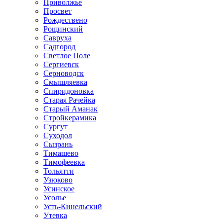
Приволжье
Просвет
Рождествено
Рощинский
Савруха
Садгород
Светлое Поле
Сергиевск
Серноводск
Смышляевка
Спиридоновка
Старая Рачейка
Старый Аманак
Стройкерамика
Сургут
Суходол
Сызрань
Тимашево
Тимофеевка
Тольятти
Узюково
Усинское
Усолье
Усть-Кинельский
Утевка