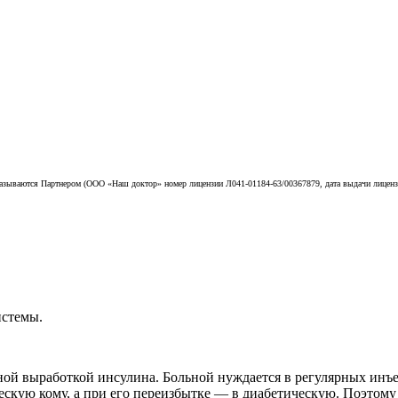
азываются Партнером (ООО «Наш доктор» номер лицензии Л041-01184-63/00367879, дата выдачи лицензии
истемы.
чной выработкой инсулина. Больной нуждается в регулярных инъе
ескую кому, а при его переизбытке — в диабетическую. Поэтому