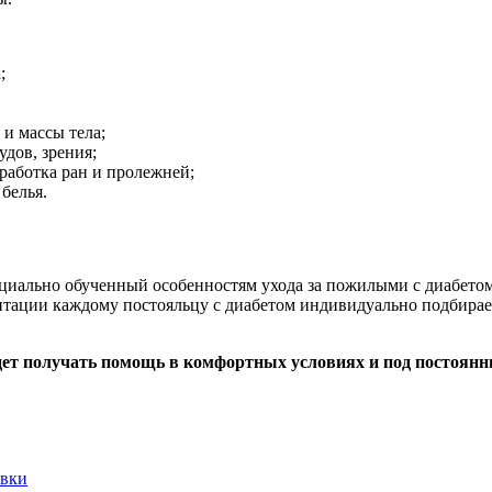
;
и массы тела;
удов, зрения;
работка ран и пролежней;
белья.
иально обученный особенностям ухода за пожилыми с диабетом.
итации каждому постояльцу с диабетом индивидуально подбира
ет получать помощь в комфортных условиях и под постоянны
овки