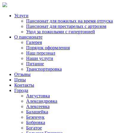
Услуги
Пансионат для пожилых на время отпуска
Пансионат для престарелых с артрозом
Уход за пожилыми с гипертонией
О пансионате
Галерея
Порядок оформления
Наш персонал
Наши услуги
Питание
Транспортировка
Отзывы
Цены
Контакты
Города
Августовка
Александровка
Алексеевка
Балашейка
Безенчук
Бобровка
Богатое