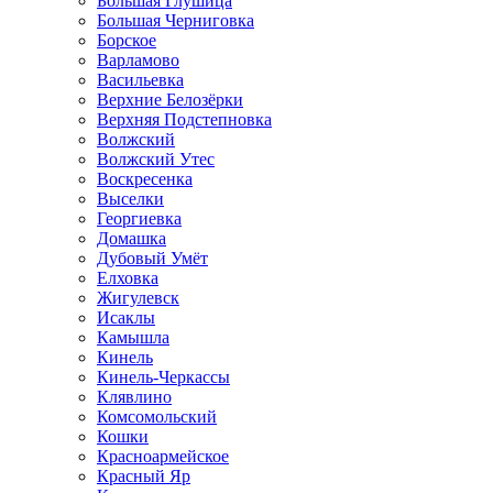
Большая Глушица
Большая Черниговка
Борское
Варламово
Васильевка
Верхние Белозёрки
Верхняя Подстепновка
Волжский
Волжский Утес
Воскресенка
Выселки
Георгиевка
Домашка
Дубовый Умёт
Елховка
Жигулевск
Исаклы
Камышла
Кинель
Кинель-Черкассы
Клявлино
Комсомольский
Кошки
Красноармейское
Красный Яр