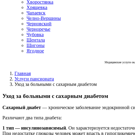
Хворостянка
Хрящевка
Чапаевск
Челно-Вершины
Черновский
Черноречье
Чубовка
Шентала
Шигоны
Ягодное
Медицинские услуги ок
Главная
Услуги пансионата
Уход за больными с сахарным диабетом
Уход за больными с сахарным диабетом
Сахарный диабет
— хроническое заболевание эндокринной с
Различают два типа диабета:
1 тип — инсулинозависимый
. Он характеризуется недостато
При недостатке глюкозы человек может впасть в гипогликемич