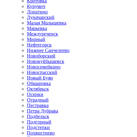
Кротовка
Курумоч
Лопатино
Луначарский
Малая Малышевка
Марьевка
Междуреченск
Мирный
Нефтегорск
Нижнее Санчелеево
Новоборский
Новокуйбышевск
Новосемейкино
Новоспасский
Новый Буян
Обшаровка
Октябрьск
Осинки
Отрадный
Пестравка
Петра Дубрава
Подбельск
Подгорный
Подстепки
Похвистнево