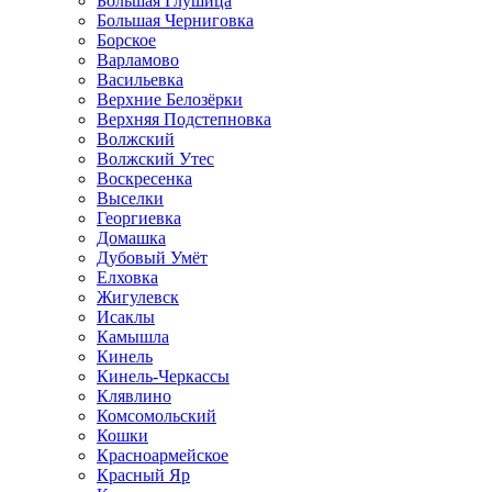
Большая Глушица
Большая Черниговка
Борское
Варламово
Васильевка
Верхние Белозёрки
Верхняя Подстепновка
Волжский
Волжский Утес
Воскресенка
Выселки
Георгиевка
Домашка
Дубовый Умёт
Елховка
Жигулевск
Исаклы
Камышла
Кинель
Кинель-Черкассы
Клявлино
Комсомольский
Кошки
Красноармейское
Красный Яр