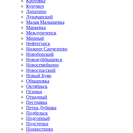
Кротовка
Курумоч
Лопатино
Луначарский
Малая Малышевка
Марьевка
Междуреченск
Мирный
Нефтегорск
Нижнее Санчелеево
Новоборский
Новокуйбышевск
Новосемейкино
Новоспасский
Новый Буян
Обшаровка
Октябрьск
Осинки
Отрадный
Пестравка
Петра Дубрава
Подбельск
Подгорный
Подстепки
Похвистнево