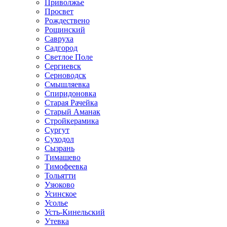
Приволжье
Просвет
Рождествено
Рощинский
Савруха
Садгород
Светлое Поле
Сергиевск
Серноводск
Смышляевка
Спиридоновка
Старая Рачейка
Старый Аманак
Стройкерамика
Сургут
Суходол
Сызрань
Тимашево
Тимофеевка
Тольятти
Узюково
Усинское
Усолье
Усть-Кинельский
Утевка