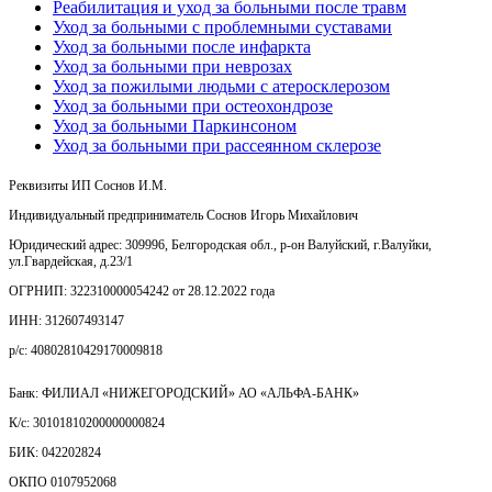
Реабилитация и уход за больными после травм
Уход за больными с проблемными суставами
Уход за больными после инфаркта
Уход за больными при неврозах
Уход за пожилыми людьми с атеросклерозом
Уход за больными при остеохондрозе
Уход за больными Паркинсоном
Уход за больными при рассеянном склерозе
Реквизиты ИП Соснов И.М.
Индивидуальный предприниматель Соснов Игорь Михайлович
Юридический адрес: 309996, Белгородская обл., р-он Валуйский, г.Валуйки,
ул.Гвардейская, д.23/1
ОГРНИП: 322310000054242 от 28.12.2022 года
ИНН: 312607493147
р/с: 40802810429170009818
Банк: ФИЛИАЛ «НИЖЕГОРОДСКИЙ» АО «АЛЬФА-БАНК»
К/с: 30101810200000000824
БИК: 042202824
ОКПО 0107952068