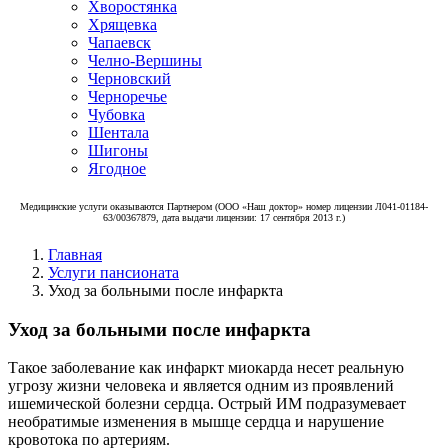
Хворостянка
Хрящевка
Чапаевск
Челно-Вершины
Черновский
Черноречье
Чубовка
Шентала
Шигоны
Ягодное
Медицинские услуги оказываются Партнером (ООО «Наш доктор» номер лицензии Л041-01184-
63/00367879, дата выдачи лицензии: 17 сентября 2013 г.)
Главная
Услуги пансионата
Уход за больными после инфаркта
Уход за больными после инфаркта
Такое заболевание как инфаркт миокарда несет реальную
угрозу жизни человека и является одним из проявлений
ишемической болезни сердца. Острый ИМ подразумевает
необратимые изменения в мышце сердца и нарушение
кровотока по артериям.