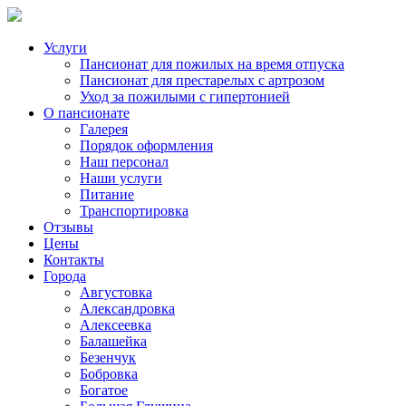
Услуги
Пансионат для пожилых на время отпуска
Пансионат для престарелых с артрозом
Уход за пожилыми с гипертонией
О пансионате
Галерея
Порядок оформления
Наш персонал
Наши услуги
Питание
Транспортировка
Отзывы
Цены
Контакты
Города
Августовка
Александровка
Алексеевка
Балашейка
Безенчук
Бобровка
Богатое